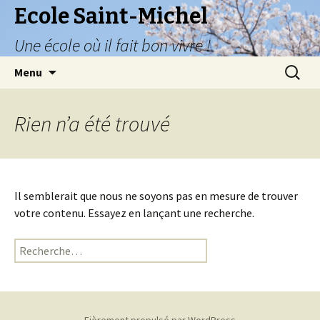
Ecole Saint-Michel
Une école où il fait bon vivre !
Aller
Recherc
Menu
au
contenu
principal
Rien n’a été trouvé
Il semblerait que nous ne soyons pas en mesure de trouver
votre contenu. Essayez en lançant une recherche.
Rechercher :