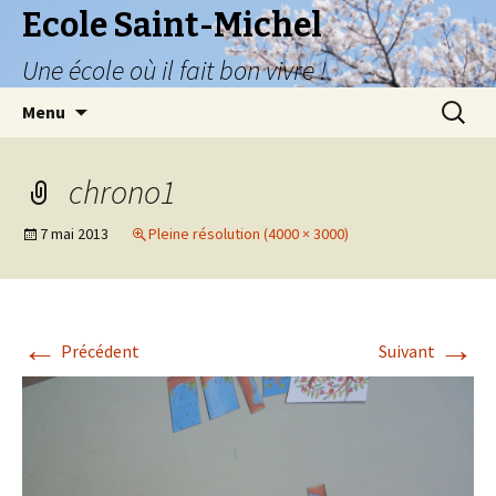
Ecole Saint-Michel
Une école où il fait bon vivre !
Aller
Recherc
Menu
au
contenu
principal
chrono1
7 mai 2013
Pleine résolution (4000 × 3000)
←
→
Précédent
Suivant